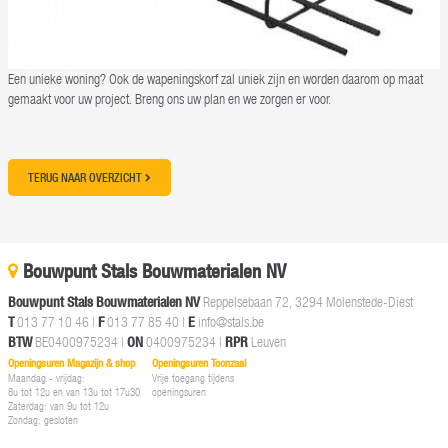
Een unieke woning? Ook de wapeningskorf zal uniek zijn en worden daarom op maat
gemaakt voor uw project. Breng ons uw plan en we zorgen er voor.
TERUG NAAR OVERZICHT
Bouwpunt Stals Bouwmaterialen NV
Bouwpunt Stals Bouwmaterialen NV
Reppelsebaan 72, 3294 Molenstede-Diest
T
013 77 10 46
|
F
013 77 85 40 |
E
info@stals.be
BTW
BE0400975234 |
ON
0400975234 |
RPR
Leuven
Openingsuren Magazijn & shop
Openingsuren Toonzaal
Maandag - vrijdag:
Vrije toegang tijdens
8u tot 12u en van 13u tot 17u30
openingsuren
Zaterdag: van 9u tot 12u
Zondag: gesloten