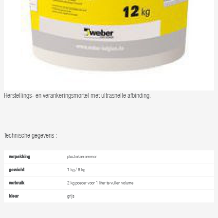
Herstellings- en verankeringsmortel met ultrasnelle afbinding.
Technische gegevens :
verpakking
plastieken emmer
gewicht
1 kg / 6 kg
verbruik
2 kg poeder voor 1 liter te vullen volume
kleur
grijs