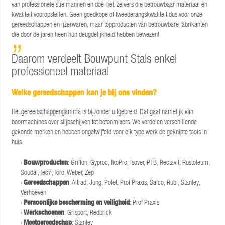
van professionele stielmannen en doe-het-zelvers die betrouwbaar materiaal en
kwaliteit vooropstellen. Geen goedkope of tweederangskwaliteit dus voor onze
gereedschappen en ijzerwaren, maar topproducten van betrouwbare fabrikanten
die door de jaren heen hun deugdelijkheid hebben bewezen!
Daarom verdeelt Bouwpunt Stals enkel
professioneel materiaal
Welke gereedschappen kan je bij ons vinden?
Het gereedschappengamma is bijzonder uitgebreid. Dat gaat namelijk van
boormachines over slijpschijven tot betonmixers. We verdelen verschillende
gekende merken en hebben ongetwijfeld voor elk type werk de geknipte tools in
huis.
Bouwproducten
: Griffon, Gyproc, IkoPro, Isover, PTB, Rectavit, Rustoleum,
Soudal, Tec7, Toro, Weber, Zep
Gereedschappen
: Altrad, Jung, Polet, Prof Praxis, Salco, Rubi, Stanley,
Verhoeven
Persoonlijke bescherming en veiligheid
: Prof Praxis
Werkschoenen
: Grisport, Redbrick
Meetgereedschap
: Stanley