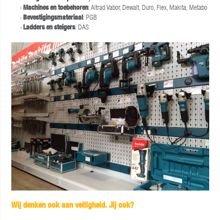
Machines en toebehoren
: Altrad Vabor, Dewalt, Duro, Flex, Makita, Metabo
Bevestigingsmateriaal
: PGB
L
adders en steigers
: DAS
Wij denken ook aan veiligheid. Jij ook?