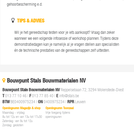
gehoorbescherming e.d.
TIPS & ADVIES
Wil je het gereedschap testen voor je iets aankoopt? Vraag dan zeker
wanneer we een volgende infosessie of workshop plannen. Tijdens deze
demonstratiedagen kan je namelijk al je vragen stellen aan specialisten
én de technische prestaties van de gereedschappen zelf uittesten.
Bouwpunt Stals Bouwmaterialen NV
Bouwpunt Stals Bouwmaterialen NV
Reppelsebaan 72, 3294 Molenstede-Diest
T
013 77 10 46
|
F
013 77 85 40 |
E
info@stals.be
BTW
BE0400975234 |
ON
0400975234 |
RPR
Leuven
Openingsuren Magazijn & shop
Openingsuren Toonzaal
Maandag - vrijdag:
Vrije toegang tijdens
8u tot 12u en van 13u tot 17u30
openingsuren
Zaterdag: van 9u tot 12u
Zondag: gesloten