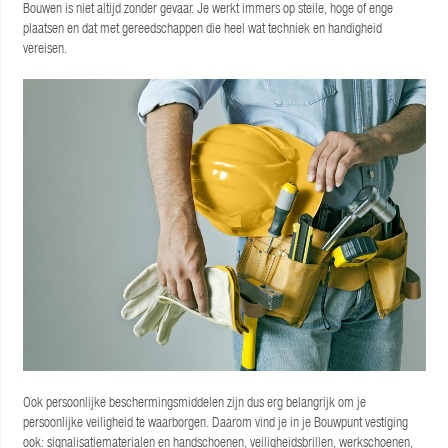
Bouwen is niet altijd zonder gevaar. Je werkt immers op steile, hoge of enge
plaatsen en dat met gereedschappen die heel wat techniek en handigheid
vereisen.
Ook persoonlijke beschermingsmiddelen zijn dus erg belangrijk om je
persoonlijke veiligheid te waarborgen. Daarom vind je in je Bouwpunt vestiging
ook: signalisatiematerialen en handschoenen, veiligheidsbrillen, werkschoenen,